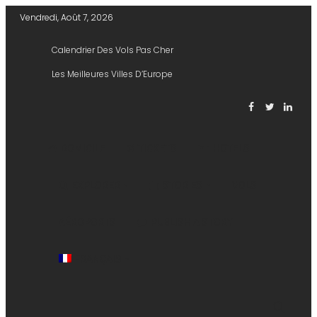
Vendredi, Août 7, 2026
Calendrier Des Vols Pas Cher
Les Meilleures Villes D’Europe
DOMICILE
TICKETS
HOTELS
EXPLORER
STORIES
VOLS
AÉROPORTS
PUBLISH A STORY
FRANÇAIS