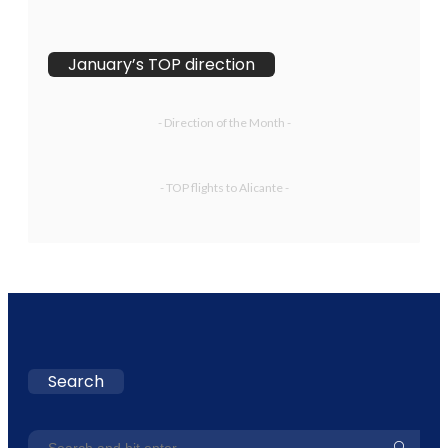
January’s TOP direction
- Direction of the Month -
- TOP flights to Alicante -
Search