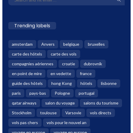
Trending labels
amsterdam
Anvers
belgique
bruxelles
carte des hôtels
carte des vols
compagnies aériennes
croatie
dubrovnik
en point de mire
en vedette
france
guide des hôtels
hong Kong
hôtels
lisbonne
paris
pays-bas
Pologne
portugal
qatar airways
salon du voyage
salons du tourisme
Stockholm
toulouse
Varsovie
vols directs
vols pas chers
vols pour le nouvel an
voyage en europe
voyage en europe