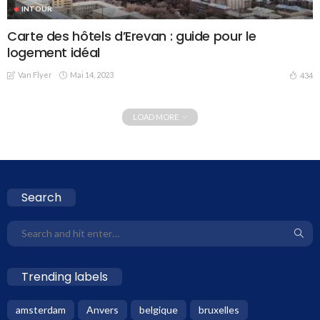
INTOUR
Carte des hôtels d’Erevan : guide pour le
logement idéal
Van Flyer
Mai 14, 2023
434
LOAD MORE
Search
Trending labels
amsterdam
Anvers
belgique
bruxelles