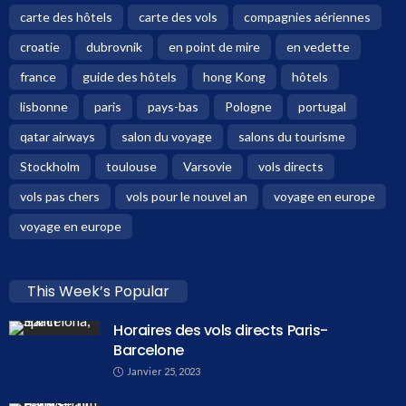
carte des hôtels
carte des vols
compagnies aériennes
croatie
dubrovnik
en point de mire
en vedette
france
guide des hôtels
hong Kong
hôtels
lisbonne
paris
pays-bas
Pologne
portugal
qatar airways
salon du voyage
salons du tourisme
Stockholm
toulouse
Varsovie
vols directs
vols pas chers
vols pour le nouvel an
voyage en europe
voyage en europe
This Week’s Popular
Horaires des vols directs Paris-
Barcelone
Janvier 25, 2023