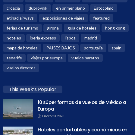
croacia
dubrovnik
en primer plano
Estocolmo
etihad airways
exposiciones de viajes
featured
ferias de turismo
girona
guia de hoteles
hong kong
hoteles
iberia express
lisboa
madrid
mapa de hoteles
PAÍSES BAJOS
portugalia
spain
tenerife
viajes por europa
vuelos baratos
vuelos directos
This Week’s Popular
10 súper formas de vuelos de México a
Europa
Enero 23, 2023
Hoteles confortables y económicos en