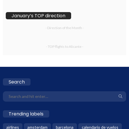
January’s TOP direction
- Direction of the Month -
- TOP flights to Alicante -
Search
Trending labels
airlines
amsterdam
barcelona
calendario de vuelos