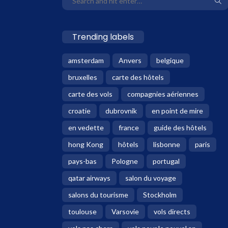
Trending labels
amsterdam
Anvers
belgique
bruxelles
carte des hôtels
carte des vols
compagnies aériennes
croatie
dubrovnik
en point de mire
en vedette
france
guide des hôtels
hong Kong
hôtels
lisbonne
paris
pays-bas
Pologne
portugal
qatar airways
salon du voyage
salons du tourisme
Stockholm
toulouse
Varsovie
vols directs