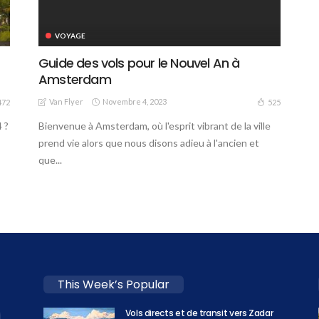
VOYAGE
Guide des vols pour le Nouvel An à
Amsterdam
Van Flyer
Novembre 4, 2023
525
472
Bienvenue à Amsterdam, où l'esprit vibrant de la ville
 ?
prend vie alors que nous disons adieu à l'ancien et
que...
This Week’s Popular
Vols directs et de transit vers Zadar