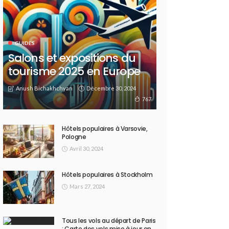
GUIDES
Salons et expositions du
tourisme 2025 en Europe
Anush Bichakhchyan
Décembre 30, 2024
767
Hôtels populaires à Varsovie,
Pologne
Avril 30, 2024
Hôtels populaires à Stockholm
Mars 27, 2024
Tous les vols au départ de Paris
: Carte des vols mise à jour en