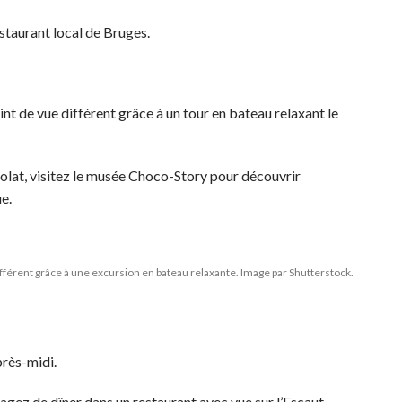
staurant local de Bruges.
t de vue différent grâce à un tour en bateau relaxant le
olat, visitez le musée Choco-Story pour découvrir
e.
férent grâce à une excursion en bateau relaxante. Image par Shutterstock.
près-midi.
agez de dîner dans un restaurant avec vue sur l’Escaut.