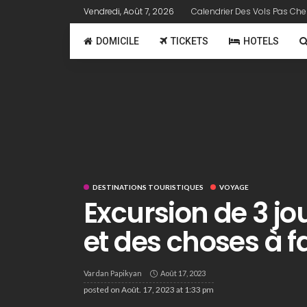
Vendredi, Août 7, 2026
Calendrier Des Vols Pas Che
DOMICILE
TICKETS
HOTELS
DESTINATIONS TOURISTIQUES
VOYAGE
Excursion de 3 jo
et des choses à f
Vardan Papikyan
Août 17, 2023
posted on
Août. 17, 2023 at 1:33 pm