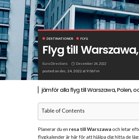
DESTINATIONER
FLYG
Flyg till Warszawa,
Euro Directions
December 24, 2022
posted on
dec. 24, 2022 at 9:06 f m
jämför alla flyg till Warszawa, Polen, och 
Table of Contents
Planerar du en
resa till Warszawa
och letar eft
flygkalender är här för att hjälpa dig hitta de l