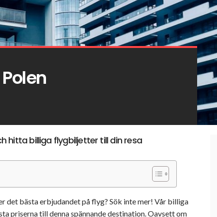
 Polen
hitta billiga flygbiljetter till din resa
er det bästa erbjudandet på flyg? Sök inte mer! Vår billiga
ägsta priserna till denna spännande destination. Oavsett om