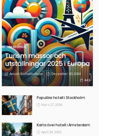
RESEGUIDE
Turism mässor och
utställningar 2025 i Europa
Anush Bichakhchyan
December 30, 2024
443
Populära hotell i Stockholm
Mars 27, 2024
Karta över hotell i Amsterdam
April 24, 2023