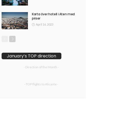
Karta över hotell i Aten med
priser
April 16, 2023
January’s TOP direction
- Direction of the Month -
- TOP flights to Alicante -