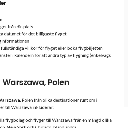
der
rn
yget från din plats
a datumet för det billigaste flyget
yginformationen
ullständiga villkor för flyget eller boka flygbiljetten
änster i kalendern för att ändra typ av flygning (enkelvägs
ll Warszawa, Polen
l Warszawa
, Polen från olika destinationer runt om i
er till Warszawa inkluderar:
lla flygbolag och flyger till Warszawa från en mängd olika
ndon, New York och Chicago, bland andra.