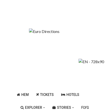
Fredag, Augusti 7, 2026
Billiga Flygkalender
Europas Bästa Städer
HEM
TICKETS
HOTELS
EXPLORER
STORIES
FLYG