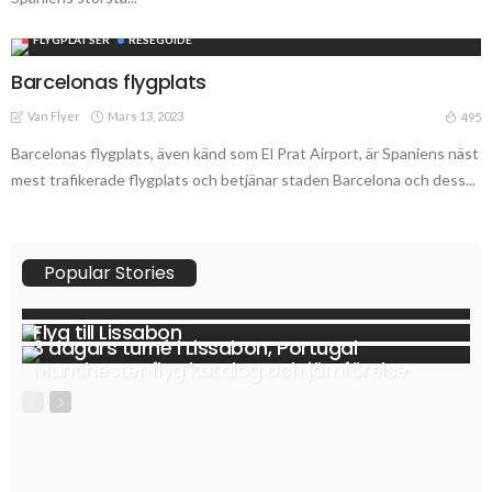
FLYGPLATSER
RESEGUIDE
Barcelonas flygplats
Van Flyer
Mars 13, 2023
495
Barcelonas flygplats, även känd som El Prat Airport, är Spaniens näst
mest trafikerade flygplats och betjänar staden Barcelona och dess...
Popular Stories
Flyg till Lissabon
3 dagars turné i Lissabon, Portugal
Manchester flyg katalog och jämförelse