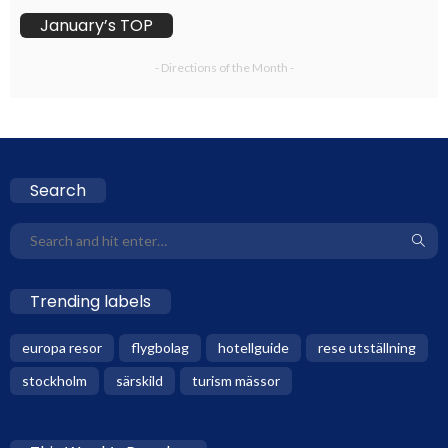
January’s TOP
- Directions of the Month -
Search
Trending labels
europa resor
flygbolag
hotellguide
rese utställning
stockholm
särskild
turism mässor