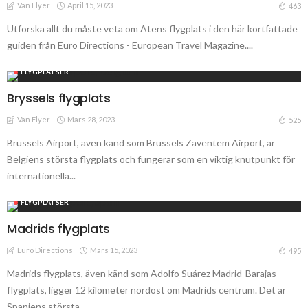
Van Flyer
April 15, 2023
463
Utforska allt du måste veta om Atens flygplats i den här kortfattade
guiden från Euro Directions - European Travel Magazine....
FLYGPLATSER
Bryssels flygplats
Van Flyer
Mars 28, 2023
525
Brussels Airport, även känd som Brussels Zaventem Airport, är
Belgiens största flygplats och fungerar som en viktig knutpunkt för
internationella...
FLYGPLATSER
Madrids flygplats
Euro Directions
Mars 15, 2023
495
Madrids flygplats, även känd som Adolfo Suárez Madrid-Barajas
flygplats, ligger 12 kilometer nordost om Madrids centrum. Det är
Spaniens största...