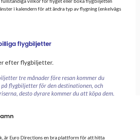
ullständiga villkor för flyget eller boka flygbiljetten
änster i kalendern för att ändra typ av flygning (enkelvägs
lliga flygbiljetter
 efter flygbiljetter.
gbiljetter tre månader före resan kommer du
a på flygbiljetter för den destinationen, och
tpriserna, desto dyrare kommer du att köpa dem.
nhamn
 är Euro Directions en bra plattform för att hitta