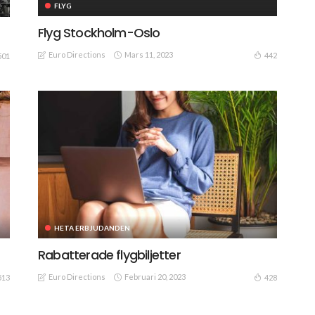
FLYG
Flyg Stockholm-Oslo
Euro Directions
Mars 11, 2023
442
501
HETA ERBJUDANDEN
Rabatterade flygbiljetter
Euro Directions
Februari 20, 2023
513
428