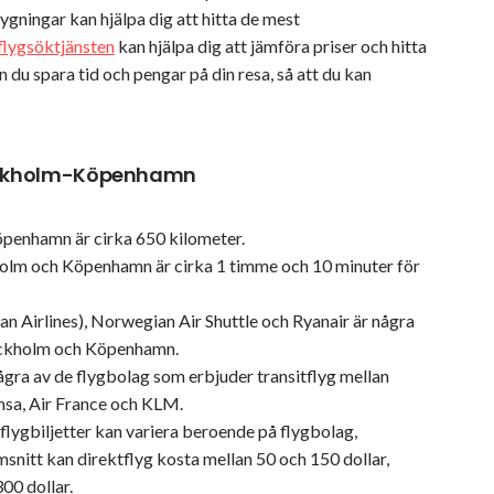
flygningar kan hjälpa dig att hitta de mest
flygsöktjänsten
kan hjälpa dig att jämföra priser och hitta
du spara tid och pengar på din resa, så att du kan
tockholm-Köpenhamn
penhamn är cirka 650 kilometer.
holm och Köpenhamn är cirka 1 timme och 10 minuter för
an Airlines), Norwegian Air Shuttle och Ryanair är några
tockholm och Köpenhamn.
gra av de flygbolag som erbjuder transitflyg mellan
nsa, Air France och KLM.
å flygbiljetter kan variera beroende på flygbolag,
snitt kan direktflyg kosta mellan 50 och 150 dollar,
00 dollar.