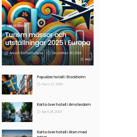
RESEGUIDE
Turism mässor och
utställningar 2025 i Europa
Anush Bichakhchyan
December 30, 2024
442
Populära hotell i Stockholm
Mars 27, 2024
Karta över hotell i Amsterdam
April 24, 2023
Karta över hotell i Aten med
priser