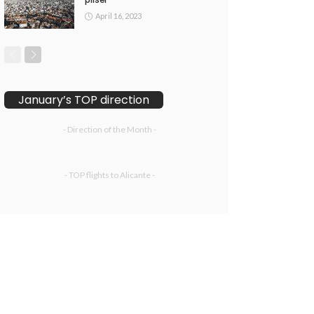
April 16, 2023
January’s TOP direction
- Direction of the Month -
- TOP flights to Alicante -