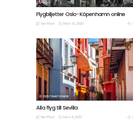
FLYG
Flygbiljetter Oslo-Köpenhamn online
Van Flyer
Mars 11, 2023
DESTINATIONER
Alla flyg till Sevilla
Van Flyer
Mars 4, 2023