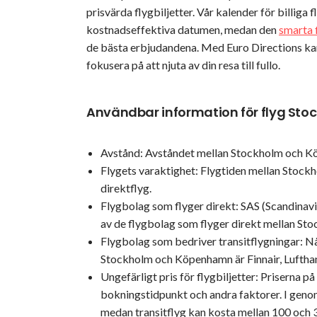
prisvärda flygbiljetter. Vår kalender för billiga 
kostnadseffektiva datumen, medan den
smarta 
de bästa erbjudandena. Med Euro Directions kan 
fokusera på att njuta av din resa till fullo.
Användbar information för flyg S
Avstånd: Avståndet mellan Stockholm och Kö
Flygets varaktighet: Flygtiden mellan Stock
direktflyg.
Flygbolag som flyger direkt: SAS (Scandinavi
av de flygbolag som flyger direkt mellan S
Flygbolag som bedriver transitflygningar: Nå
Stockholm och Köpenhamn är Finnair, Luftha
Ungefärligt pris för flygbiljetter: Priserna p
bokningstidpunkt och andra faktorer. I genom
medan transitflyg kan kosta mellan 100 och 3