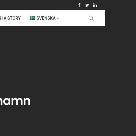
H A STORY
SVENSKA
nhamn