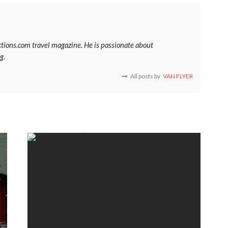
ections.com travel magazine. He is passionate about
g.
All posts by
VAN FLYER