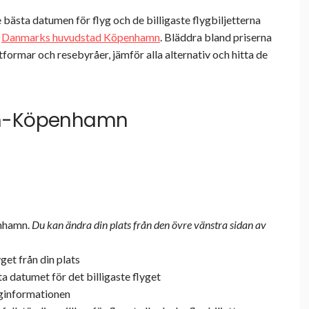
ästa datumen för flyg och de billigaste flygbiljetterna
l
Danmarks huvudstad Köpenhamn
. Bläddra bland priserna
tformar och resebyråer, jämför alla alternativ och hitta de
m-Köpenhamn
enhamn.
Du kan ändra din plats från den övre vänstra sidan av
yget från din plats
a datumet för det billigaste flyget
yginformationen