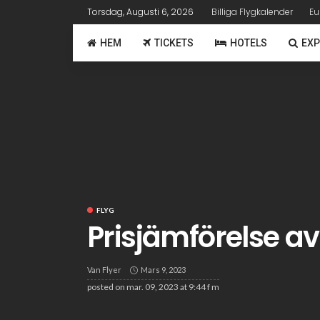
Torsdag, Augusti 6, 2026
Billiga Flygkalender
Eu
HEM
TICKETS
HOTELS
EXP
FLYG
Prisjämförelse 
Van Flyer
Mars 9, 2023
posted on
mar. 09, 2023 at 9:44 f m