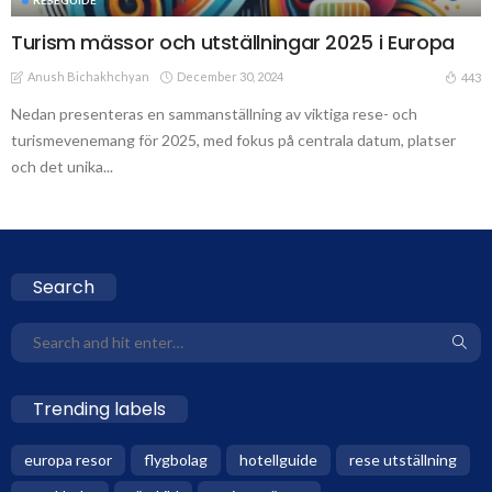
Turism mässor och utställningar 2025 i Europa
Anush Bichakhchyan
December 30, 2024
443
Nedan presenteras en sammanställning av viktiga rese- och
turismevenemang för 2025, med fokus på centrala datum, platser
och det unika...
Search
Trending labels
europa resor
flygbolag
hotellguide
rese utställning