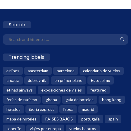
Search
Trending labels
airlines
amsterdam
barcelona
calendario de vuelos
croacia
dubrovnik
en primer plano
Estocolmo
etihad airways
exposiciones de viajes
featured
ferias de turismo
girona
guia de hoteles
hong kong
hoteles
iberia express
lisboa
madrid
mapa de hoteles
PAÍSES BAJOS
portugalia
spain
tenerife
viajes por europa
vuelos baratos