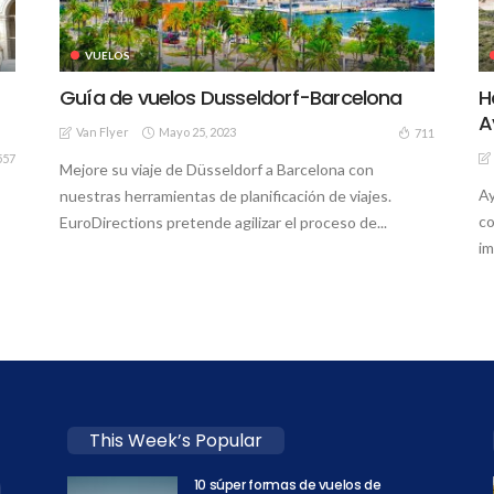
VUELOS
Guía de vuelos Dusseldorf-Barcelona
H
A
Van Flyer
Mayo 25, 2023
711
557
Mejore su viaje de Düsseldorf a Barcelona con
Ay
nuestras herramientas de planificación de viajes.
co
EuroDirections pretende agilizar el proceso de...
im
This Week’s Popular
10 súper formas de vuelos de