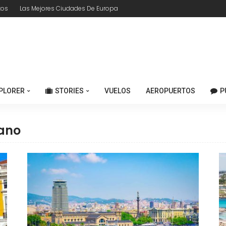
tos
Las Mejores Ciudades De Europa
PLORER
STORIES
VUELOS
AEROPUERTOS
P
lano