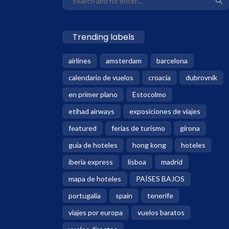
Trending labels
airlines
amsterdam
barcelona
calendario de vuelos
croacia
dubrovnik
en primer plano
Estocolmo
etihad airways
exposiciones de viajes
featured
ferias de turismo
girona
guia de hoteles
hong kong
hoteles
iberia express
lisboa
madrid
mapa de hoteles
PAÍSES BAJOS
portugalia
spain
tenerife
viajes por europa
vuelos baratos