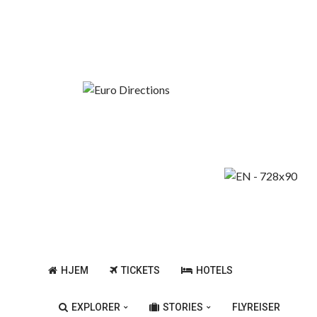
Fredag, August 7, 2026
Billige Flykalender
De Beste Byene I Europa
HJEM
TICKETS
HOTELS
EXPLORER
STORIES
FLYREISER