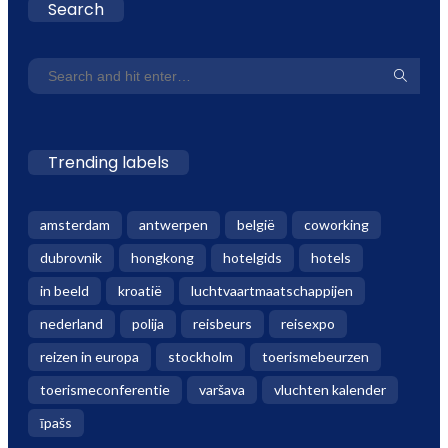
Search
Trending labels
amsterdam
antwerpen
belgië
coworking
dubrovnik
hongkong
hotelgids
hotels
in beeld
kroatië
luchtvaartmaatschappijen
nederland
polija
reisbeurs
reisexpo
reizen in europa
stockholm
toerismebeurzen
toerismeconferentie
varšava
vluchten kalender
īpašs