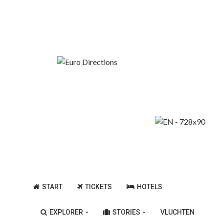
Vrijdag, Augustus 7, 2026
Goedkope Vliegkalender
Beste Steden Van Europa
START
TICKETS
HOTELS
EXPLORER
STORIES
VLUCHTEN