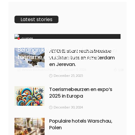
Latest stories
GUIDES
Belangrijke Europese reisbeurzen en
FLYONE start rechtstreekse
toerisme conferenties in 2026
vluchten tussen Amsterdam
en Jerevan.
Anush Bichakhchyan
Januari 5, 2026
108
December 25, 2025
Toerismebeurzen en expo’s
2025 in Europa
December 30, 2024
Populaire hotels Warschau,
Polen