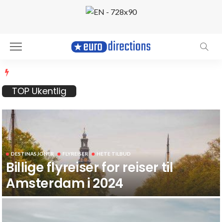
TOP Ukentlig
DESTINASJONER
FLYREISER
HETE TILBUD
Billige flyreiser for reiser til
Amsterdam i 2024