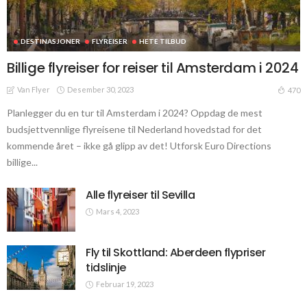
DESTINASJONER
FLYREISER
HETE TILBUD
Billige flyreiser for reiser til Amsterdam i 2024
Van Flyer
Desember 30, 2023
470
Planlegger du en tur til Amsterdam i 2024? Oppdag de mest
budsjettvennlige flyreisene til Nederland hovedstad for det
kommende året – ikke gå glipp av det! Utforsk Euro Directions
billige...
Alle flyreiser til Sevilla
Mars 4, 2023
Fly til Skottland: Aberdeen flypriser
tidslinje
Februar 19, 2023