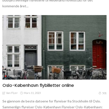
budsjettvennlige flyreisene til Nederland hovedstad for det
kommende året...
FLYREISER
Oslo-København flybilletter online
Van Flyer
Mars 11, 2023
501
Se gjennom de beste datoene for flyreiser fra Stockholm til Oslo.
Sammenlign flyreiser Oslo-København Flyreiser Oslo-København: