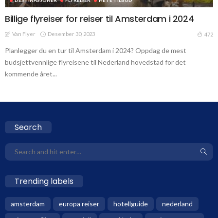
Billige flyreiser for reiser til Amsterdam i 2024
Van Flyer
Desember 30, 2023
472
Planlegger du en tur til Amsterdam i 2024? Oppdag de mest
budsjettvennlige flyreisene til Nederland hovedstad for det
kommende året...
Search
Trending labels
amsterdam
europa reiser
hotellguide
nederland