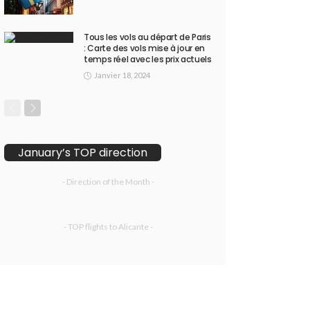
Tous les vols au départ de Paris
: Carte des vols mise à jour en
temps réel avec les prix actuels
Janvier 18, 2024
January’s TOP direction
- Direction of the Month -
- TOP flights to Alicante -