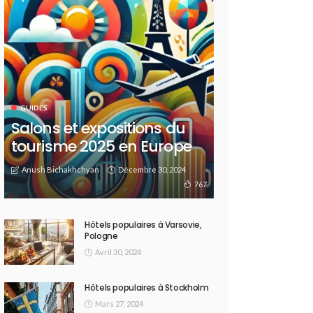
GUIDES
Salons et expositions du
tourisme 2025 en Europe
Anush Bichakhchyan
Décembre 30, 2024
767
Hôtels populaires à Varsovie,
Pologne
Avril 30, 2024
Hôtels populaires à Stockholm
Mars 27, 2024