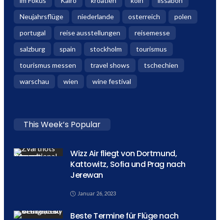
im Fokus
Kairo
kroatien
köln
lissabon
Neujahrsflüge
niederlande
osterreich
polen
portugal
reise ausstellungen
reisemesse
salzburg
spain
stockholm
tourismus
tourismus messen
travel shows
tschechien
warschau
wien
wine festival
This Week’s Popular
Wizz Air fliegt von Dortmund,
Kattowitz, Sofia und Prag nach
Jerewan
Januar 26, 2023
Beste Termine für Flüge nach