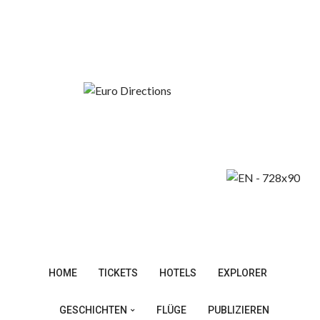
Samstag, August 8, 2026
Billigflugkalender
Die Besten Städte Europas
HOME
TICKETS
HOTELS
EXPLORER
GESCHICHTEN
FLÜGE
PUBLIZIEREN