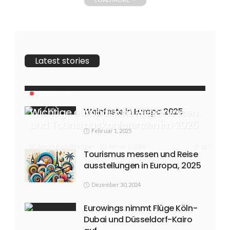
Latest stories
REISEFÜHRER
Wichtige europäische Reisemessen
Weinfeste in Europa 2025
und Tourismuskonferenzen im 2026
Februar 1, 2025
Anush Bichakhchyan
Januar 5, 2026
117
Tourismus messen und Reise
ausstellungen in Europa, 2025
Dezember 30, 2024
Eurowings nimmt Flüge Köln-
Dubai und Düsseldorf-Kairo