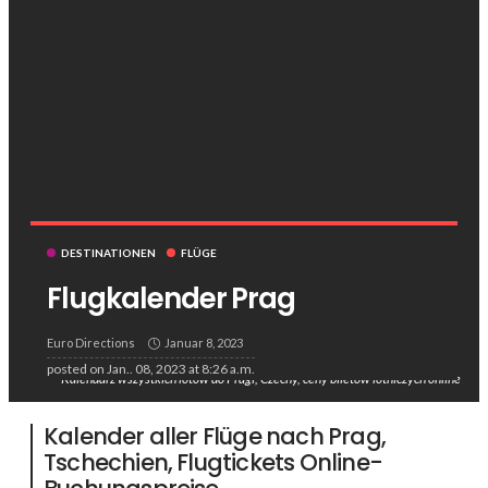
DESTINATIONEN
FLÜGE
Flugkalender Prag
Euro Directions
Januar 8, 2023
posted on
Jan.. 08, 2023 at 8:26 a.m.
Kalendarz wszystkich lotów do Pragi, Czechy, ceny biletów lotniczych online
Kalender aller Flüge nach Prag,
Tschechien, Flugtickets Online-