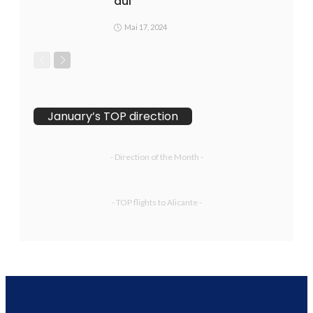
auf
Mai 17, 2024
January’s TOP direction
- Direction of the Month -
- TOP flights to Alicante -