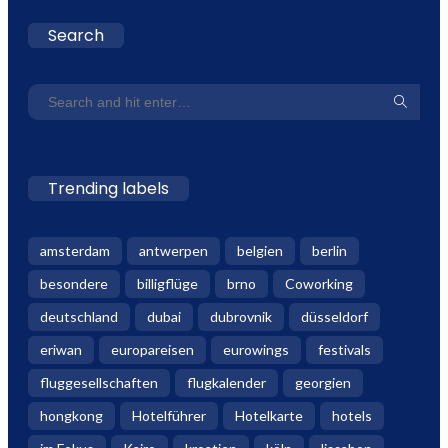
Search
Trending labels
amsterdam
antwerpen
belgien
berlin
besondere
billigflüge
brno
Coworking
deutschland
dubai
dubrovnik
düsseldorf
eriwan
europareisen
eurowings
festivals
fluggesellschaften
flugkalender
georgien
hongkong
Hotelführer
Hotelkarte
hotels