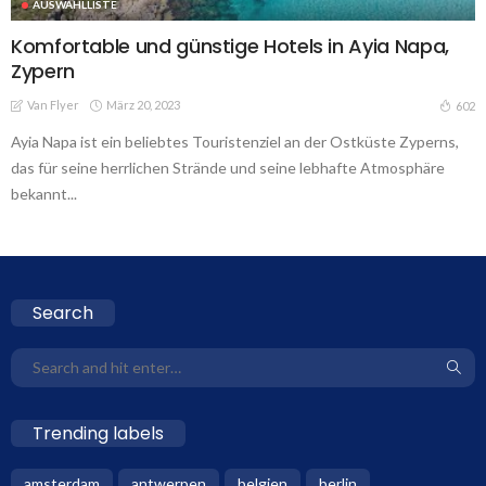
AUSWAHLLISTE
Komfortable und günstige Hotels in Ayia Napa,
Zypern
Van Flyer
März 20, 2023
602
Ayia Napa ist ein beliebtes Touristenziel an der Ostküste Zyperns,
das für seine herrlichen Strände und seine lebhafte Atmosphäre
bekannt...
Search
Trending labels
amsterdam
antwerpen
belgien
berlin