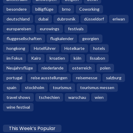
besondere
billigflüge
brno
Coworking
deutschland
dubai
dubrovnik
düsseldorf
eriwan
europareisen
eurowings
festivals
fluggesellschaften
flugkalender
georgien
hongkong
Hotelführer
Hotelkarte
hotels
im Fokus
Kairo
kroatien
köln
lissabon
Neujahrsflüge
niederlande
osterreich
polen
portugal
reise ausstellungen
reisemesse
salzburg
spain
stockholm
tourismus
tourismus messen
travel shows
tschechien
warschau
wien
wine festival
This Week’s Popular