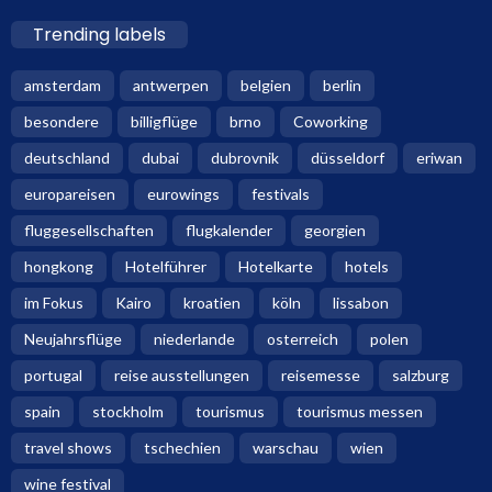
Trending labels
amsterdam
antwerpen
belgien
berlin
besondere
billigflüge
brno
Coworking
deutschland
dubai
dubrovnik
düsseldorf
eriwan
europareisen
eurowings
festivals
fluggesellschaften
flugkalender
georgien
hongkong
Hotelführer
Hotelkarte
hotels
im Fokus
Kairo
kroatien
köln
lissabon
Neujahrsflüge
niederlande
osterreich
polen
portugal
reise ausstellungen
reisemesse
salzburg
spain
stockholm
tourismus
tourismus messen
travel shows
tschechien
warschau
wien
wine festival