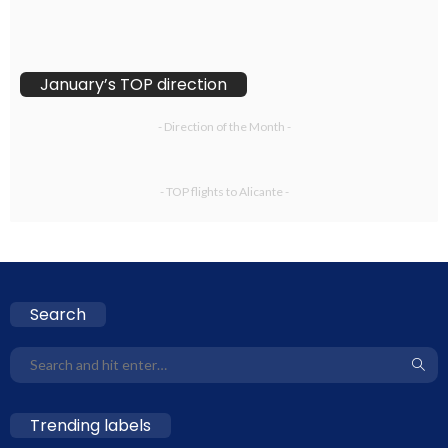
January’s TOP direction
- Direction of the Month -
- TOP flights to Alicante -
Search
Trending labels