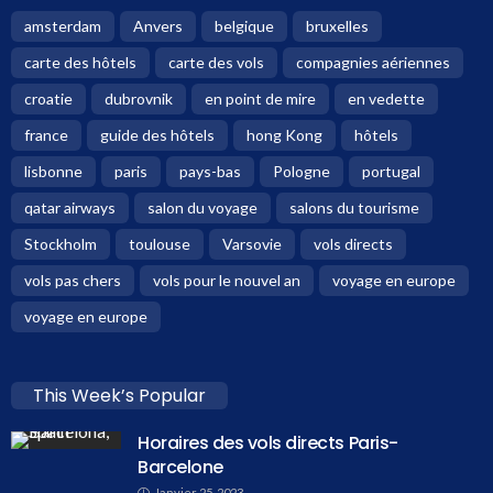
amsterdam
Anvers
belgique
bruxelles
carte des hôtels
carte des vols
compagnies aériennes
croatie
dubrovnik
en point de mire
en vedette
france
guide des hôtels
hong Kong
hôtels
lisbonne
paris
pays-bas
Pologne
portugal
qatar airways
salon du voyage
salons du tourisme
Stockholm
toulouse
Varsovie
vols directs
vols pas chers
vols pour le nouvel an
voyage en europe
voyage en europe
This Week’s Popular
Horaires des vols directs Paris-
Barcelone
Janvier 25, 2023