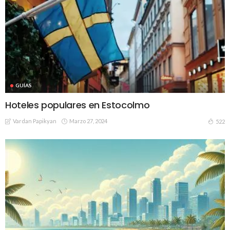
GUÍAS
Hoteles populares en Estocolmo
Vardan Papikyan
Marzo 27, 2024
522