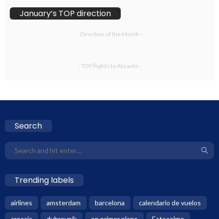
January’s TOP direction
- Direction of the Month -
- TOP flights to Alicante -
Search
Trending labels
airlines
amsterdam
barcelona
calendario de vuelos
croacia
dubrovnik
en primer plano
Estocolmo