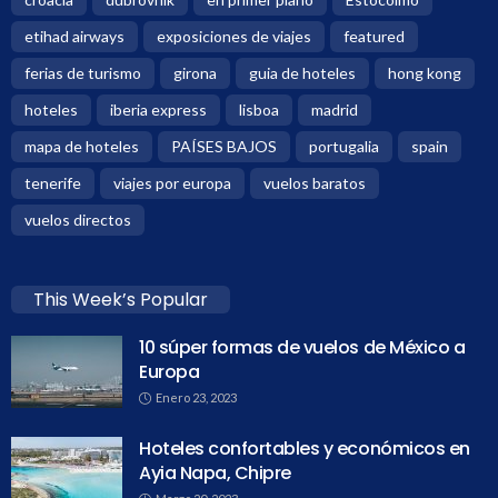
etihad airways
exposiciones de viajes
featured
ferias de turismo
girona
guia de hoteles
hong kong
hoteles
iberia express
lisboa
madrid
mapa de hoteles
PAÍSES BAJOS
portugalia
spain
tenerife
viajes por europa
vuelos baratos
vuelos directos
This Week’s Popular
10 súper formas de vuelos de México a
Europa
Enero 23, 2023
Hoteles confortables y económicos en
Ayia Napa, Chipre