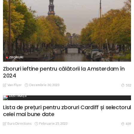
ZBORURI
Zboruri ieftine pentru călătorii la Amsterdam în
2024
Van Flyer
Decembrie 30, 2023
532
DESTINAȚII
Lista de prețuri pentru zboruri Cardiff și selectorul
celei mai bune date
Euro Directions
Februarie 25, 2023
439