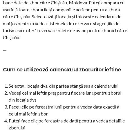
bune date de zbor către Chișinău, Moldova. Puteți compara cu
ușurință toate zborurile și companiile aeriene pentru a zbura
către Chișinău. Selectează-ți locația și folosește calendarul de
mai jos pentru a vedea sistemele de rezervare și agențiile de
turism care oferă rezervare bilete de avion pentru zboruri către
Chișinău.
—
Cum se utilizează calendarul zborurilor ieftine
Selectați locația dvs. din partea stângă sus a calendarului
Vedeți cel mai ieftin preț pentru fiecare lună pentru zborul
din locația dvs
Faceți clic pe fereastra lunii pentru a vedea data exactă a
celui mai ieftin zbor
Puteți face clic pe fereastra de dată pentru a vedea detaliile
zborului