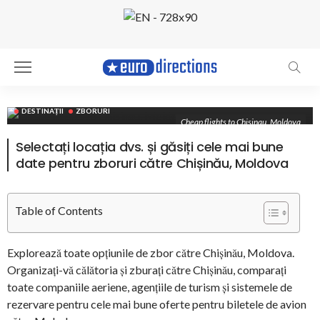
DESTINAȚII
ZBORURI
Cheap flights to Chisinau, Moldova
Zboruri spre Chișinău,
Selectați locația dvs. și găsiți cele mai bune
Moldova
date pentru zboruri către Chișinău, Moldova
Van Flyer
Ianuarie 30, 2023
Table of Contents
Explorează toate opțiunile de zbor către Chișinău, Moldova.
Organizați-vă călătoria și zburați către Chișinău, comparați
toate companiile aeriene, agențiile de turism și sistemele de
rezervare pentru cele mai bune oferte pentru biletele de avion