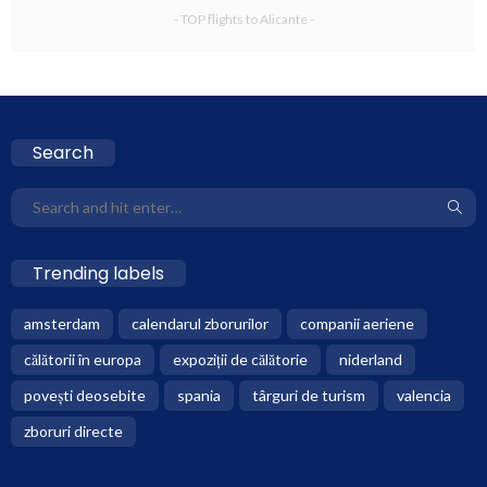
- TOP flights to Alicante -
Search
Trending labels
amsterdam
calendarul zborurilor
companii aeriene
călătorii în europa
expoziții de călătorie
niderland
povești deosebite
spania
târguri de turism
valencia
zboruri directe