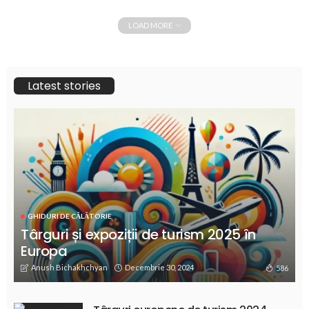
LOAD MORE
Latest stories
GHIDURI DE CĂLĂTORIE
Târguri și expoziții de turism 2025 în
Europa
Anush Bichakhchyan
Decembrie 30, 2024
586