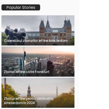
Popular Stories
Calendarul zborurilor ieftine Amsterdam
Zboruri ieftine către Frankfurt
Zboruri ieftine pentru călătorii la
Amsterdam în 2024