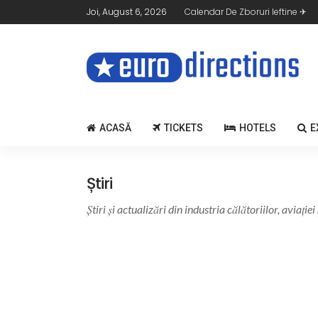
Joi, August 6, 2026
Calendar De Zboruri Ieftine ✈
ACASĂ
TICKETS
HOTELS
E
Știri
Știri și actualizări din industria călătoriilor, aviație