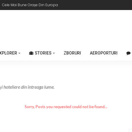
Cele Mai Bune Orașe Din Europa
XPLORER
STORIES
ZBORURI
AEROPORTURI
i și hoteliere din întreaga lume.
Sorry, Posts you requested could not be found...