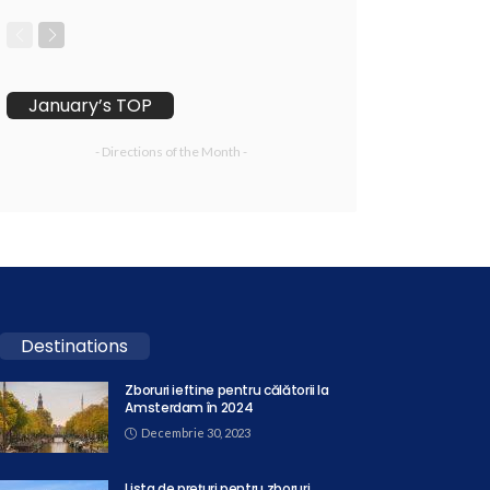
January’s TOP
- Directions of the Month -
Destinations
Zboruri ieftine pentru călătorii la
Amsterdam în 2024
Decembrie 30, 2023
Lista de prețuri pentru zboruri