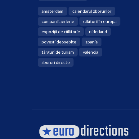
amsterdam
calendarul zborurilor
companii aeriene
călătorii în europa
expoziții de călătorie
niderland
povești deosebite
spania
târguri de turism
valencia
zboruri directe