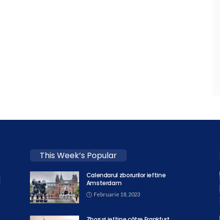
This Week’s Popular
Calendarul zborurilor ieftine
Amsterdam
Februarie 18, 2023
Zboruri ieftine către Frankfurt