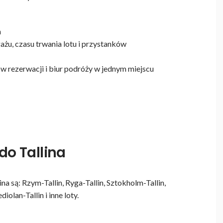
h
żu, czasu trwania lotu i przystanków
ów rezerwacji i biur podróży w jednym miejscu
do Tallina
a są: Rzym-Tallin, Ryga-Tallin, Sztokholm-Tallin,
diolan-Tallin i inne loty.