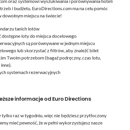
otom oraz systemowi wyszukiwania i porównywania hoteli
rzeb i budżetu. EuroDirections.com ma na celu pomóc
 w dowolnym miejscu na świecie!
ndarzu tanich lotów
yć dostępne loty do miejsca docelowego
zerwacyjnych są porównywane w jednym miejscu
owego lub skorzystać z filtrów, aby znaleźć bilet
kim Twoim potrzebom (bagaż podręczny, czas lotu,
 inne).
nych systemach rezerwacyjnych
eższe informacje od Euro Directions
 tylko raz w tygodniu, więc nie będziesz przytłoczony
hcemy mieć pewność, że w pełni wykorzystujesz nasze