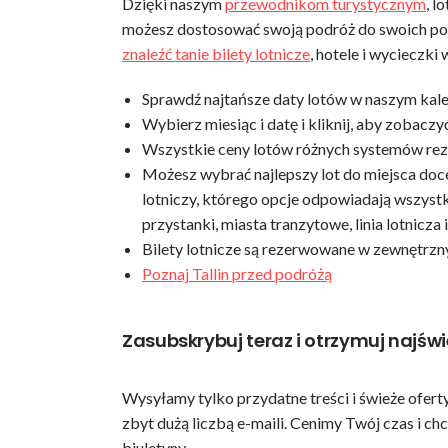
Dzięki naszym
przewodnikom turystycznym
, l
możesz dostosować swoją podróż do swoich pot
znaleźć tanie bilety lotnicze
, hotele i wycieczki
Sprawdź najtańsze daty lotów w naszym kale
Wybierz miesiąc i datę i kliknij, aby zobacz
Wszystkie ceny lotów różnych systemów re
Możesz wybrać najlepszy lot do miejsca docel
lotniczy, którego opcje odpowiadają wszyst
przystanki, miasta tranzytowe, linia lotnicza i
Bilety lotnicze są rezerwowane w zewnętrz
Poznaj Tallin przed podróżą
Zasubskrybuj teraz i otrzymuj najświ
Wysyłamy tylko przydatne treści i świeże oferty
zbyt dużą liczbą e-maili. Cenimy Twój czas i c
biuletyny.