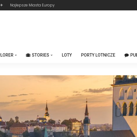
 ✈
Najlepsze Miasta Europy
PLORER
STORIES
LOTY
PORTY LOTNICZE
PU