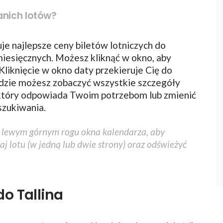
anich lotów?
je najlepsze ceny biletów lotniczych do
miesięcznych. Możesz kliknąć w okno, aby
Kliknięcie w okno daty przekieruje Cię do
dzie możesz zobaczyć wszystkie szczegóły
, który odpowiada Twoim potrzebom lub zmienić
szukiwania.
w lewym górnym rogu okna kalendarza, aby
zaj lotu (w jedną lub dwie strony) oraz odświeżyć
o Tallina