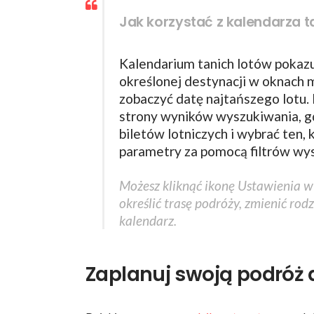
Jak korzystać z kalendarza t
Kalendarium tanich lotów pokazu
określonej destynacji w oknach 
zobaczyć datę najtańszego lotu. 
strony wyników wyszukiwania, g
biletów lotniczych i wybrać ten
parametry za pomocą filtrów wy
Możesz kliknąć ikonę Ustawienia 
określić trasę podróży, zmienić rod
kalendarz.
Zaplanuj swoją podróż d