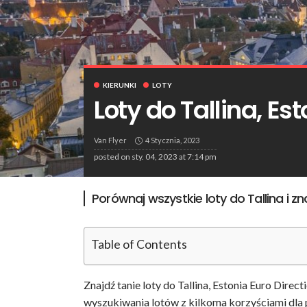
KIERUNKI
LOTY
Loty do Tallina, Es
Van Flyer
4 Stycznia, 2023
posted on
sty. 04, 2023 at 7:14 pm
Porównaj wszystkie loty do Tallina i zna
Table of Contents
Znajdź tanie loty do Tallina, Estonia Euro Dire
wyszukiwania lotów z kilkoma korzyściami dla