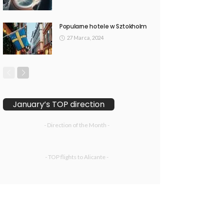
Popularne hotele w Sztokholm
27 Marca, 2024
January’s TOP direction
- Direction of the Month -
- TOP flights to Alicante -