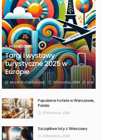
PRZEWODNIKI
Targi i wystawy
turystyczne 2025 w
Europie
Anush Bichakhchyan
30 Grudnia, 2024
479
Popularne hotele w Warszawie,
Polska
30 Kwietnia, 2024
Szczęśliwe loty z Warszawy
20 Kwietnia, 2024