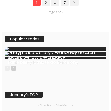
1
2
…
7
Page 1 of 7
Popular Stories
Odkryj najlepsze loty z Warszawy do Aten
Szczęśliwe loty z Warszawy
Tanie bilety lotnicze do Barcelony
January’s TOP
- Directions of the Month -