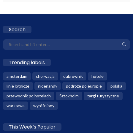
Search
Trending labels
amsterdam
chorwacja
dubrownik
hotele
linie lotnicze
niderlandy
podróże po europie
polska
przewodnik po hotelach
Sztokholm
targi turystyczne
warszawa
wyróżniony
This Week’s Popular