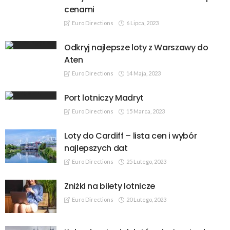
cenami
Euro Directions
6 Lipca, 2023
Odkryj najlepsze loty z Warszawy do
Aten
Euro Directions
14 Maja, 2023
Port lotniczy Madryt
Euro Directions
15 Marca, 2023
Loty do Cardiff – lista cen i wybór
najlepszych dat
Euro Directions
25 Lutego, 2023
Zniżki na bilety lotnicze
Euro Directions
20 Lutego, 2023