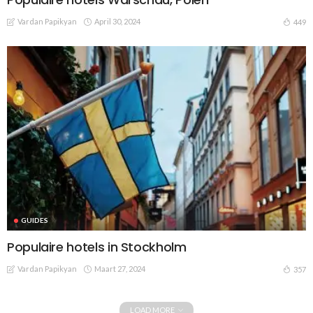
Vardan Papikyan
April 30, 2024
449
GUIDES
Populaire hotels in Stockholm
Vardan Papikyan
Maart 27, 2024
357
LOAD MORE