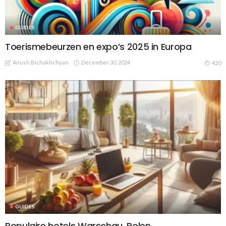
GUIDES
Toerismebeurzen en expo’s 2025 in Europa
Anush Bichakhchyan
December 30, 2024
420
GUIDES
Populaire hotels Warschau, Polen