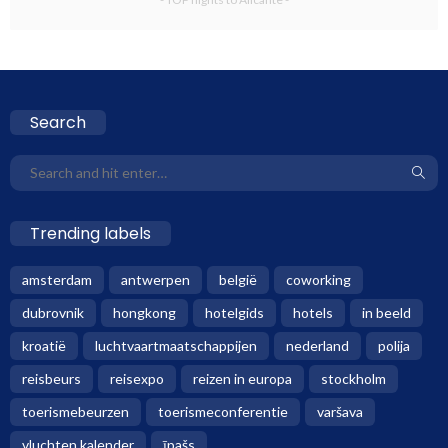
Search
Trending labels
amsterdam
antwerpen
belgië
coworking
dubrovnik
hongkong
hotelgids
hotels
in beeld
kroatië
luchtvaartmaatschappijen
nederland
polija
reisbeurs
reisexpo
reizen in europa
stockholm
toerismebeurzen
toerismeconferentie
varšava
vluchten kalender
īpašs