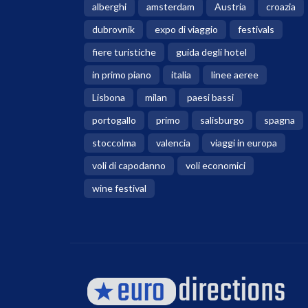
alberghi
amsterdam
Austria
croazia
dubrovnik
expo di viaggio
festivals
fiere turistiche
guida degli hotel
in primo piano
italia
linee aeree
Lisbona
milan
paesi bassi
portogallo
primo
salisburgo
spagna
stoccolma
valencia
viaggi in europa
voli di capodanno
voli economici
wine festival