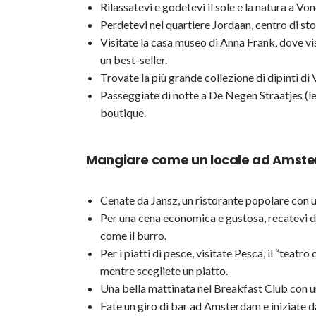
Rilassatevi e godetevi il sole e la natura a Vo
Perdetevi nel quartiere Jordaan, centro di sto
Visitate la casa museo di Anna Frank, dove vi
un best-seller.
Trovate la più grande collezione di dipinti 
Passeggiate di notte a De Negen Straatjes (le
boutique.
Mangiare come un locale ad Amst
Cenate da Jansz, un ristorante popolare con u
Per una cena economica e gustosa, recatevi
come il burro.
Per i piatti di pesce, visitate Pesca, il “teat
mentre scegliete un piatto.
Una bella mattinata nel Breakfast Club con u
Fate un giro di bar ad Amsterdam e iniziate da 