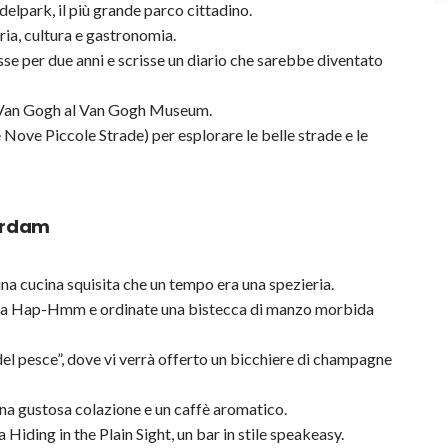
ndelpark, il più grande parco cittadino.
ria, cultura e gastronomia.
sse per due anni e scrisse un diario che sarebbe diventato
di Van Gogh al Van Gogh Museum.
 Nove Piccole Strade) per esplorare le belle strade e le
erdam
na cucina squisita che un tempo era una spezieria.
 da Hap-Hmm e ordinate una bistecca di manzo morbida
ro del pesce”, dove vi verrà offerto un bicchiere di champagne
na gustosa colazione e un caffè aromatico.
Hiding in the Plain Sight, un bar in stile speakeasy.