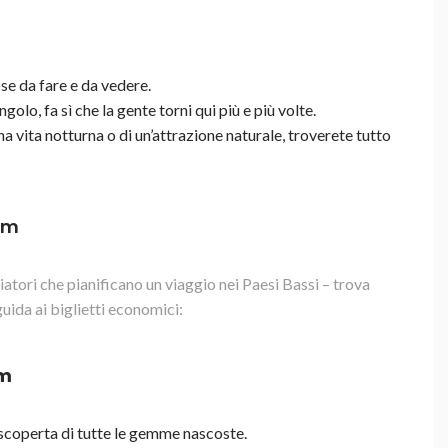
se da fare e da vedere.
golo, fa sì che la gente torni qui più e più volte.
una vita notturna o di un’attrazione naturale, troverete tutto
am
atori che pianificano un viaggio nei Paesi Bassi – trova
uida ai biglietti economici:
am
 scoperta di tutte le gemme nascoste.