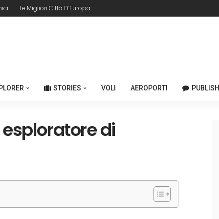
ici
Le Migliori Città D’Europa
PLORER
STORIES
VOLI
AEROPORTI
PUBLISH
 esploratore di