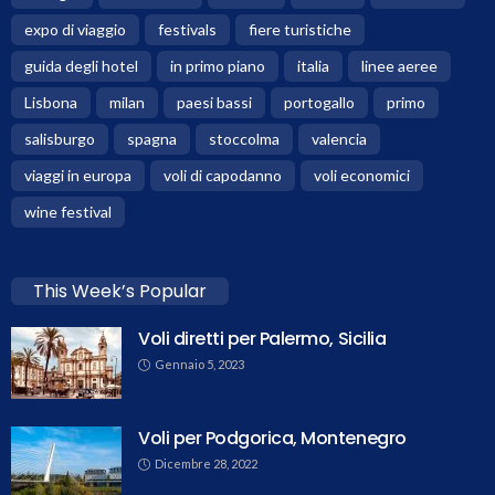
expo di viaggio
festivals
fiere turistiche
guida degli hotel
in primo piano
italia
linee aeree
Lisbona
milan
paesi bassi
portogallo
primo
salisburgo
spagna
stoccolma
valencia
viaggi in europa
voli di capodanno
voli economici
wine festival
This Week’s Popular
Voli diretti per Palermo, Sicilia
Gennaio 5, 2023
Voli per Podgorica, Montenegro
Dicembre 28, 2022