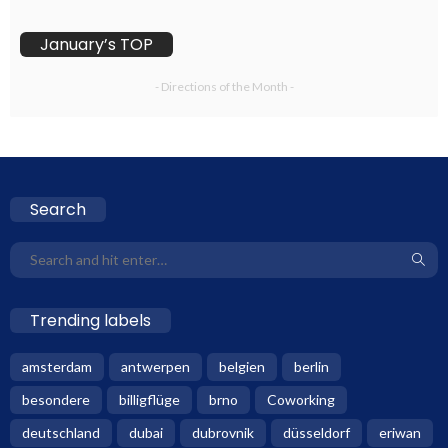
January’s TOP
- Directions of the Month -
Search
Trending labels
amsterdam
antwerpen
belgien
berlin
besondere
billigflüge
brno
Coworking
deutschland
dubai
dubrovnik
düsseldorf
eriwan