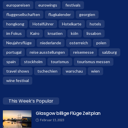
europareisen
eurowings
festivals
fluggesellschaften
flugkalender
georgien
hongkong
Hotelführer
Hotelkarte
hotels
im Fokus
Kairo
kroatien
köln
lissabon
Neujahrsflüge
niederlande
osterreich
polen
portugal
reise ausstellungen
reisemesse
salzburg
spain
stockholm
tourismus
tourismus messen
travel shows
tschechien
warschau
wien
wine festival
This Week’s Popular
Glasgow billige Flüge Zeitplan
Februar 15, 2023