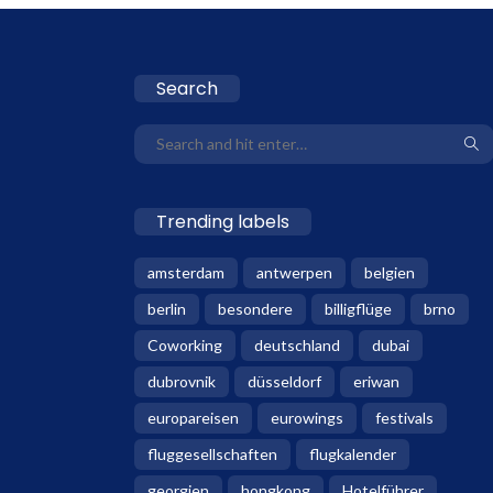
Search
Trending labels
amsterdam
antwerpen
belgien
berlin
besondere
billigflüge
brno
Coworking
deutschland
dubai
dubrovnik
düsseldorf
eriwan
europareisen
eurowings
festivals
fluggesellschaften
flugkalender
georgien
hongkong
Hotelführer