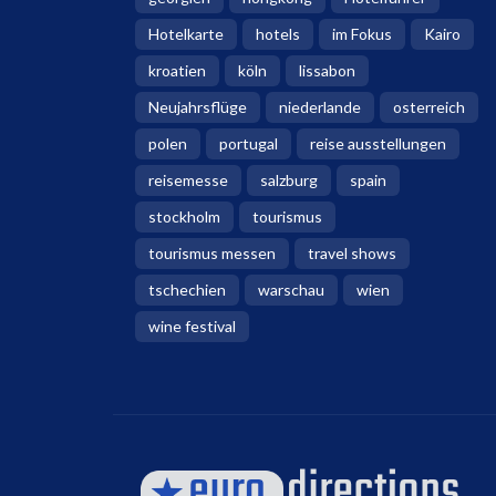
Hotelkarte
hotels
im Fokus
Kairo
kroatien
köln
lissabon
Neujahrsflüge
niederlande
osterreich
polen
portugal
reise ausstellungen
reisemesse
salzburg
spain
stockholm
tourismus
tourismus messen
travel shows
tschechien
warschau
wien
wine festival