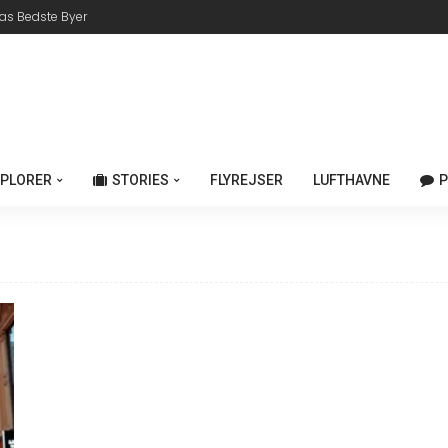
as Bedste Byer
XPLORER
STORIES
FLYREJSER
LUFTHAVNE
P