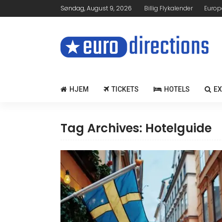
Søndag, August 9, 2026
Billig Flykalender
Europ
HJEM
TICKETS
HOTELS
E
Tag Archives: Hotelguide