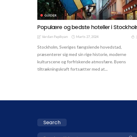
GUIDER
Populære og bedste hoteller i Stockho
Vardan Papikyan
Marts 27, 2024
Stockholm, Sveriges fængslende hovedstad,
præsenterer sig med sin rige historie, moderne
kulturscene og forfriskende atmosfære. Byens
tiltrækningskraft fortsætter med at...
Search