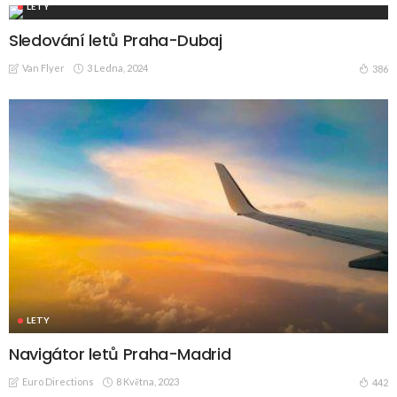
LETY
Sledování letů Praha-Dubaj
Van Flyer
3 Ledna, 2024
386
LETY
Navigátor letů Praha-Madrid
Euro Directions
8 Května, 2023
442